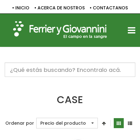
• INICIO
• ACERCA DE NOSTROS
• CONTACTANOS
TOGG
Notice:
Undefined
variable:
label
in
/home/c1830061/public_html/sitio/templates/vp_smart/
CASE
on
line
47
Ordenar por
Precio del producto