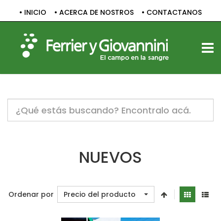
• INICIO
• ACERCA DE NOSTROS
• CONTACTANOS
TOGG
Notice:
Undefined
variable:
label
in
/home/c1830061/public_html/sitio/templates/vp_smart/
NUEVOS
on
line
47
Ordenar por
Precio del producto