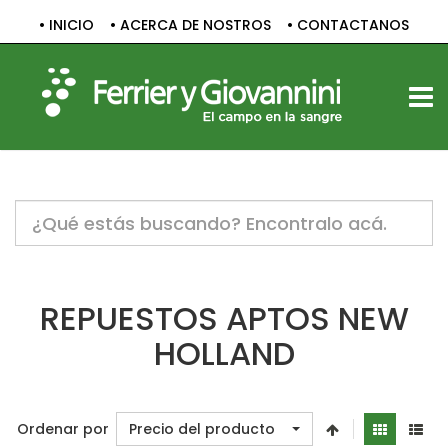
• INICIO
• ACERCA DE NOSTROS
• CONTACTANOS
TOGG
Notice:
Undefined
variable:
label
in
/home/c1830061/public_html/sitio/templates/vp_smart/
REPUESTOS APTOS NEW
on
line
HOLLAND
47
Ordenar por
Precio del producto