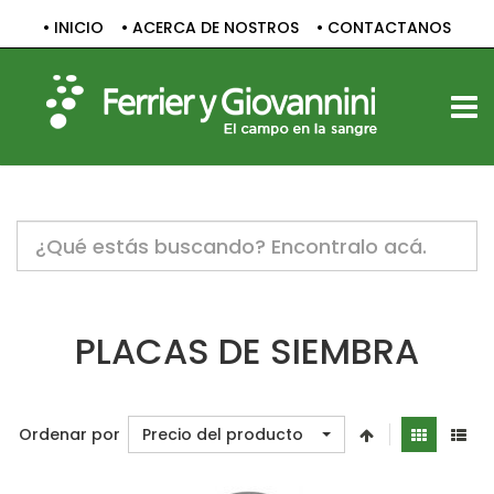
• INICIO
• ACERCA DE NOSTROS
• CONTACTANOS
TOGG
Notice:
Undefined
variable:
label
in
/home/c1830061/public_html/sitio/templates/vp_smart/
PLACAS DE SIEMBRA
on
line
47
Ordenar por
Precio del producto