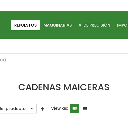
REPUESTOS
MAQUINARIAS
A. DE PRECISIÓN
IMPO
/vp_smart/layouts/default/html/mod_vp_ajax_search/defa
CADENAS MAICERAS
View as:
del producto