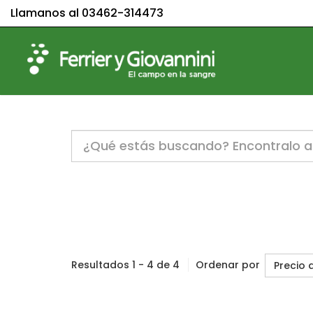
Llamanos al 03462-314473
Notice:
Undefined
variable:
label
in
/home/c1830061/public_html/sitio/templates
on
line
47
Resultados 1 - 4 de 4
Ordenar por
Precio 