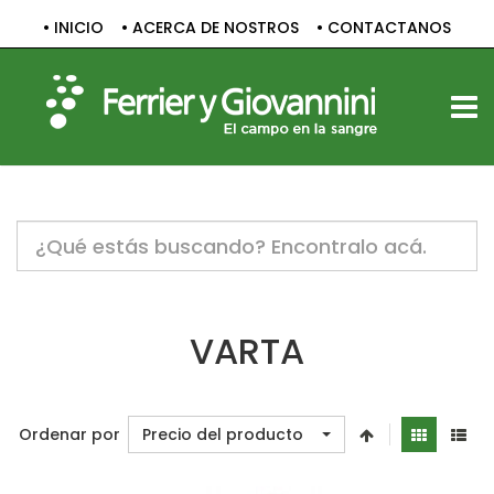
• INICIO
• ACERCA DE NOSTROS
• CONTACTANOS
TOGG
Notice:
Undefined
variable:
label
in
/home/c1830061/public_html/sitio/templates/vp_smart/
VARTA
on
line
47
Ordenar por
Precio del producto