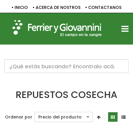
• INICIO
• ACERCA DE NOSTROS
• CONTACTANOS
TOGG
Notice:
Undefined
variable:
label
in
/home/c1830061/public_html/sitio/templates/vp_smart/
REPUESTOS COSECHA
on
line
47
Ordenar por
Precio del producto