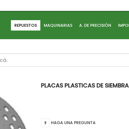
REPUESTOS
MAQUINARIAS
A. DE PRECISIÓN
IMPO
/vp_smart/layouts/default/html/mod_vp_ajax_search/defa
PLACAS PLASTICAS DE SIEMBRA
HAGA UNA PREGUNTA