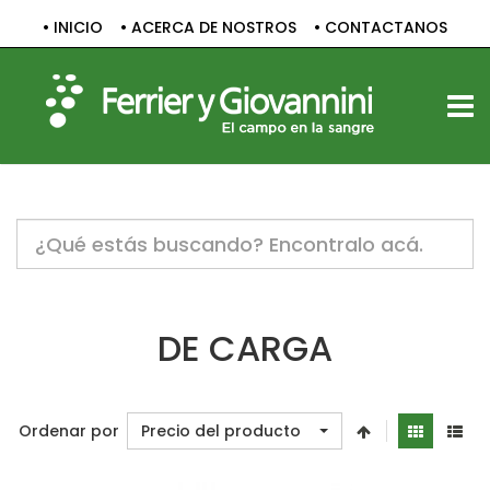
• INICIO
• ACERCA DE NOSTROS
• CONTACTANOS
TOGG
Notice:
Undefined
variable:
label
in
/home/c1830061/public_html/sitio/templates/vp_smart/
DE CARGA
on
line
47
Ordenar por
Precio del producto