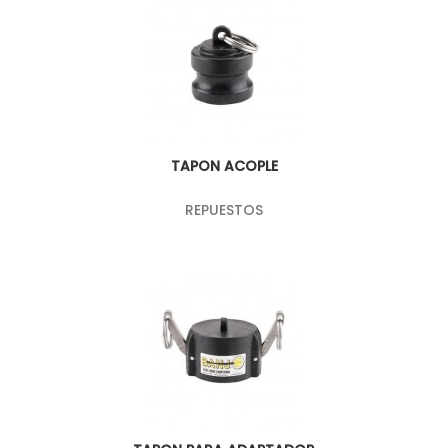
TAPON ACOPLE
REPUESTOS