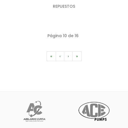
REPUESTOS
Página 10 de 16
«
‹
›
»