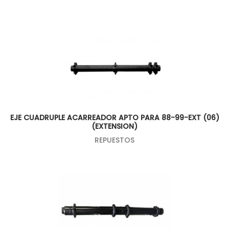
EJE CUADRUPLE ACARREADOR APTO PARA 88-99-EXT (06)
(EXTENSION)
REPUESTOS