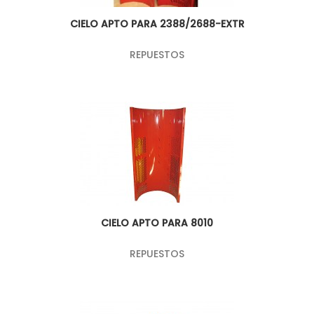
CIELO APTO PARA 2388/2688-EXTR
REPUESTOS
CIELO APTO PARA 8010
REPUESTOS