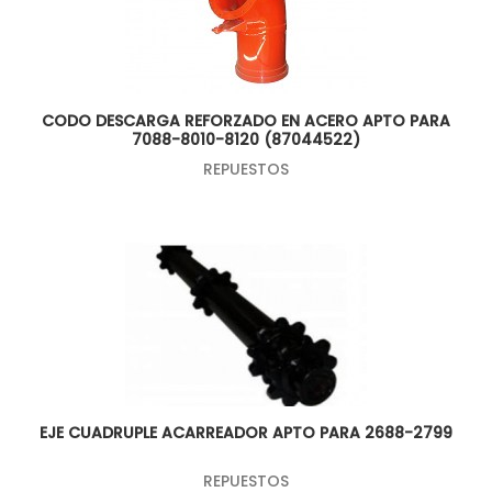
CODO DESCARGA REFORZADO EN ACERO APTO PARA
7088-8010-8120 (87044522)
REPUESTOS
EJE CUADRUPLE ACARREADOR APTO PARA 2688-2799
REPUESTOS