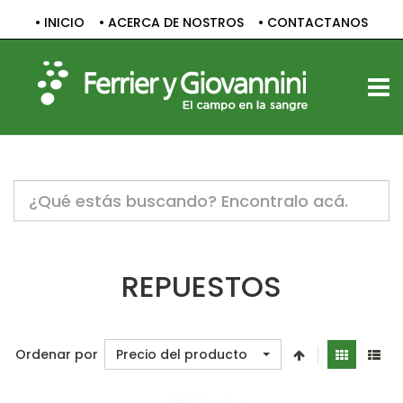
• INICIO
• ACERCA DE NOSTROS
• CONTACTANOS
TOGG
Notice:
Undefined
variable:
label
in
/home/c1830061/public_html/sitio/templates/vp_smart/
REPUESTOS
on
line
47
Ordenar por
Precio del producto